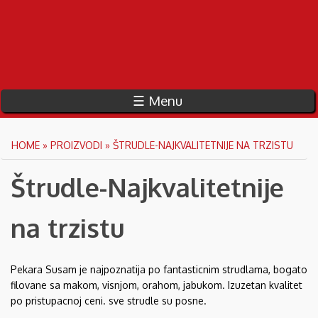
☰ Menu
You are here
HOME
»
PROIZVODI
» ŠTRUDLE-NAJKVALITETNIJE NA TRZISTU
Štrudle-Najkvalitetnije
na trzistu
Pekara Susam je najpoznatija po fantasticnim strudlama, bogato
filovane sa makom, visnjom, orahom, jabukom. Izuzetan kvalitet
po pristupacnoj ceni. sve strudle su posne.